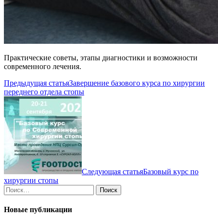
Практические советы, этапы диагностики и возможности
современного лечения.
Навигация
Предыдущая статья
Завершение базового курса по хирургии
переднего отдела стопы
по
записям
Следующая статья
Базовый курс по
хирургии стопы
Найти:
Новые публикации